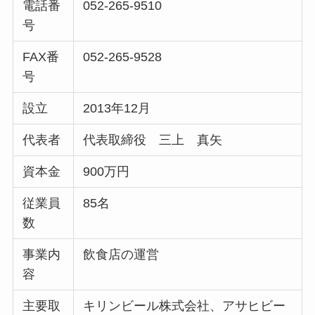
電話番
052-265-9510
号
FAX番
052-265-9528
号
設立
2013年12月
代表者
代表取締役 三上 真矢
資本金
900万円
従業員
85名
数
事業内
飲食店の運営
容
主要取
キリンビール株式会社、アサヒビー